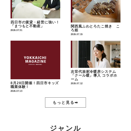
四日市の賃貸・経営に強い！
「まつもと不動産」
関西風ふわとろたこ焼き こ
ろ姫
2026.07.31
2026.07.15
次世代放射冷暖房システム
「クール暖」導入 コラボホ
ーム
8月28日開催！四日市キッズ
2026.07.12
職業体験！
2026.07.13
もっと見る➡︎
ジャンル