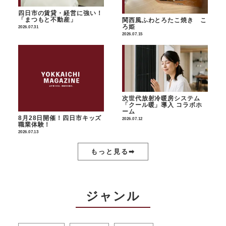
四日市の賃貸・経営に強い！
「まつもと不動産」
関西風ふわとろたこ焼き こ
ろ姫
2026.07.31
2026.07.15
次世代放射冷暖房システム
「クール暖」導入 コラボホ
ーム
8月28日開催！四日市キッズ
2026.07.12
職業体験！
2026.07.13
もっと見る➡︎
ジャンル