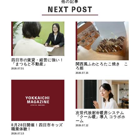
他の記事
四日市の賃貸・経営に強い！
「まつもと不動産」
関西風ふわとろたこ焼き こ
ろ姫
2026.07.31
2026.07.15
次世代放射冷暖房システム
「クール暖」導入 コラボホ
ーム
8月28日開催！四日市キッズ
2026.07.12
職業体験！
2026.07.13