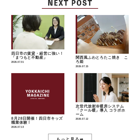
四日市の賃貸・経営に強い！
「まつもと不動産」
関西風ふわとろたこ焼き こ
ろ姫
2026.07.31
2026.07.15
次世代放射冷暖房システム
「クール暖」導入 コラボホ
ーム
8月28日開催！四日市キッズ
2026.07.12
職業体験！
2026.07.13
もっと見る➡︎