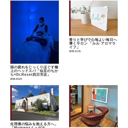
香りと学びで心地よい毎日へ
導くサロン 「ルル アロマラ
イフ」
2025.12.01
頭の疲れをじっくりほぐす極
上のヘッドスパ「仙豆のちか
ら×Dr.Reset四日市店」
2026.05.22
生理痛の悩みを抱える方へ。
「Muguenaミュゲナ