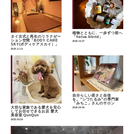
植物とともに、一歩ずつ前へ
タイ古式と再生のリラクゼー
「hatua blend」
ション空間「BODY CARE
2025.10.27
SKY(ボディケアスカイ）」
2025.11.13
自分らしい若さと自信
を。”シワたるみ”の専門家
「みちこ」さんのサロン
大切な家族である愛犬を安心
2025.09.04
してお任せできるお店 愛犬
美容室 QunQun
2025.09.28