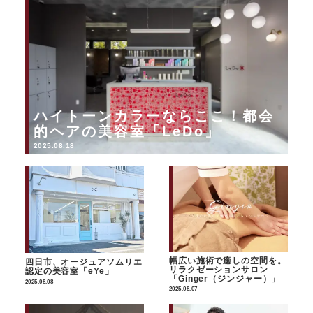
ハイトーンカラーならここ！都会
的ヘアの美容室「LeDo」
2025.08.18
幅広い施術で癒しの空間を。
四日市、オージュアソムリエ
リラクゼーションサロン
認定の美容室「eYe」
「Ginger（ジンジャー）」
2025.08.08
2025.08.07