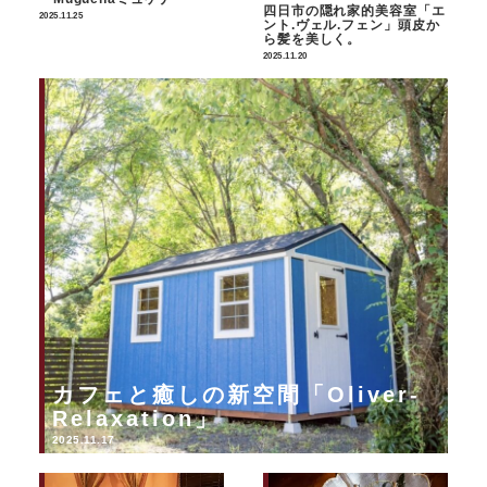
四日市の隠れ家的美容室「エ
2025.11.25
ント.ヴェル.フェン」頭皮か
ら髪を美しく。
2025.11.20
カフェと癒しの新空間「Oliver-
Relaxation」
2025.11.17