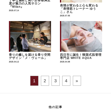
丁寧な施術と高いお客様満足
度が魅力の人気サロン
表情が変わると心も変わる
『Milan』
「表情筋トレーナー ゆう
2025.07.14
こ」さん
2025.07.05
香りの癒しを届ける香り空間
四日市に誕生！韓国式肌管理
デザイン「メ・ヴェール」
専門店 WHITE AQUA
2025.04.12
2025.04.08
1
2
3
4
»
他の記事