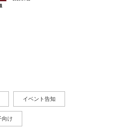
職
イベント告知
子向け